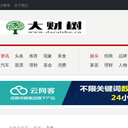
大财讯
关于我们
资讯
头条
推荐
现象
美食
娱乐
招商
品牌
汽车
股票
理财
基金
消费
家居
理财
人物
大财讯首页
>
家居
>
正文