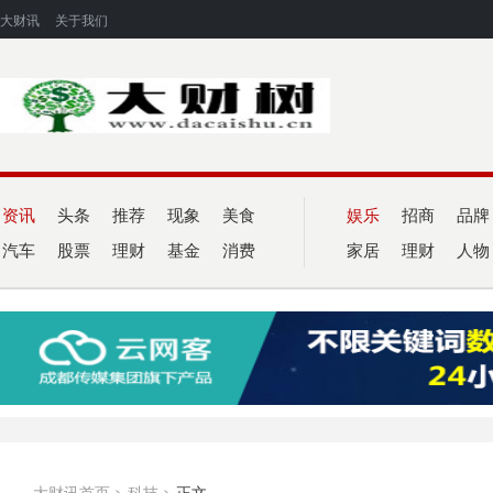
大财讯
关于我们
资讯
头条
推荐
现象
美食
娱乐
招商
品牌
汽车
股票
理财
基金
消费
家居
理财
人物
大财讯首页
>
科技
>
正文