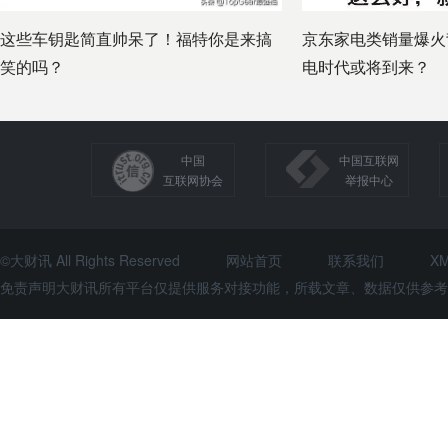
这些车钥匙简直帅呆了！福特你是来搞
京东家电类销量爆火
笑的吗？
电时代或将到来？
中国
中国互联网
互联网协会
举报中心
©大财讯 All Rights Reserved
网站首页
联系我们
X
免责声明大财讯所有平台仅提供服务对接功能，所载文章、数据仅供参考