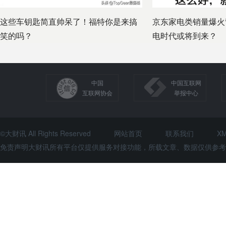
这些车钥匙简直帅呆了！福特你是来搞
京东家电类销量爆火
笑的吗？
电时代或将到来？
中国
中国互联网
互联网协会
举报中心
©大财讯 All Rights Reserved
网站首页
联系我们
X
免责声明大财讯所有平台仅提供服务对接功能，所载文章、数据仅供参考