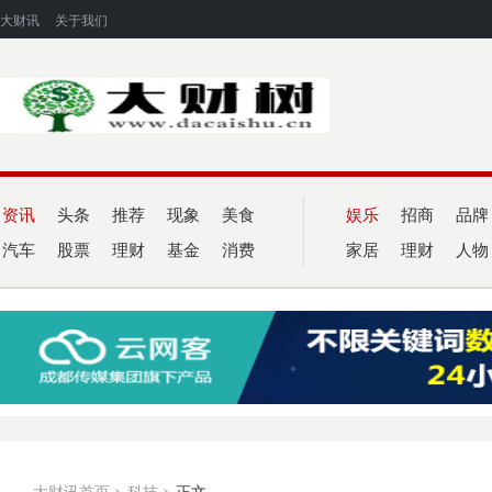
大财讯
关于我们
资讯
头条
推荐
现象
美食
娱乐
招商
品牌
汽车
股票
理财
基金
消费
家居
理财
人物
大财讯首页
>
科技
>
正文