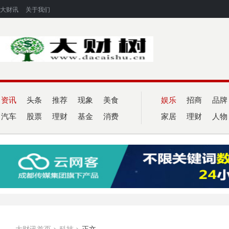
大财讯
关于我们
资讯
头条
推荐
现象
美食
娱乐
招商
品牌
汽车
股票
理财
基金
消费
家居
理财
人物
大财讯首页
>
科技
>
正文