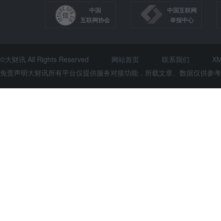
中国
中国互联网
互联网协会
举报中心
©大财讯 All Rights Reserved
网站首页
联系我们
X
免责声明大财讯所有平台仅提供服务对接功能，所载文章、数据仅供参考