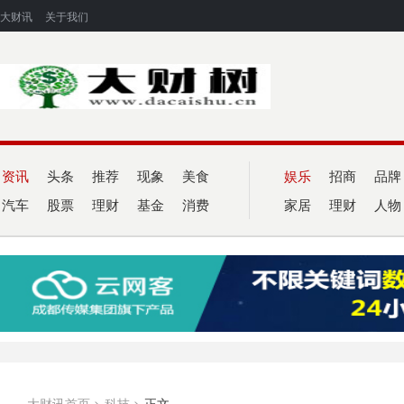
大财讯
关于我们
资讯
头条
推荐
现象
美食
娱乐
招商
品牌
汽车
股票
理财
基金
消费
家居
理财
人物
大财讯首页
>
科技
>
正文