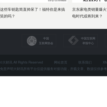
这些车钥匙简直帅呆了！福特你是来搞
京东家电类销量爆火
笑的吗？
电时代或将到来？
中国
中国互联网
互联网协会
举报中心
©大财讯 All Rights Reserved
网站首页
联系我们
X
免责声明大财讯所有平台仅提供服务对接功能，所载文章、数据仅供参考