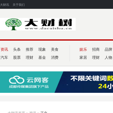
大财讯
关于我们
资讯
头条
推荐
现象
美食
娱乐
招商
品牌
汽车
股票
理财
基金
消费
家居
理财
人物
大财讯首页
>
资讯
>
正文