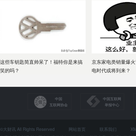
这些车钥匙简直帅呆了！福特你是来搞
京东家电类销量爆火
笑的吗？
电时代或将到来？
中国
中国互联网
互联网协会
举报中心
©大财讯 All Rights Reserved
网站首页
联系我们
X