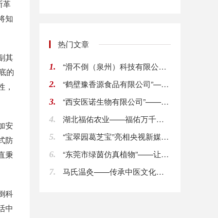
断革
将知
热门文章
副其
“滑不倒（泉州）科技有限公司”——赋能行走安全
1.
底的
“鹤壁豫香源食品有限公司”——传承地道美食 为
2.
性，
“西安医诺生物有限公司”——让健康无畏烦恼
3.
湖北福佑农业——福佑万千健康 助力乡村振兴
4.
加安
“宝翠园葛芝宝”亮相央视新媒体直播
5.
式防
“东莞市绿茵仿真植物”——让文旅景观成为艺术的
直秉
6.
马氏温灸——传承中医文化，普惠苍生
7.
倒科
活中