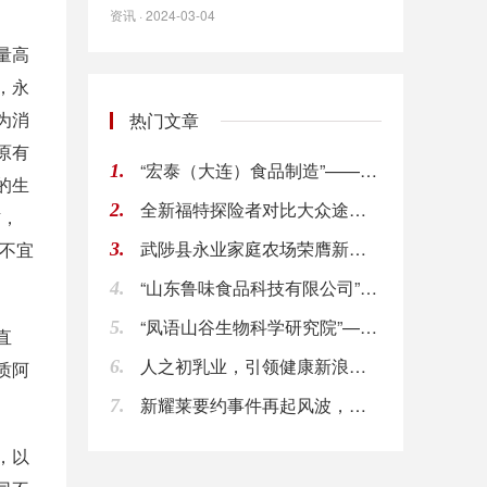
资讯 · 2024-03-04
量高
，永
为消
热门文章
原有
“宏泰（大连）食品制造”——传递真材实料的高品
1.
的生
全新福特探险者对比大众途昂&揽境，网友：探险者
2.
右，
武陟县永业家庭农场荣膺新国货榜样:传承四大怀药
间不宜
3.
“山东鲁味食品科技有限公司”——传承千年鲁味
4.
“凤语山谷生物科学研究院”——引领高端蜂蜜时代
5.
直
人之初乳业，引领健康新浪潮，实力打造新国货好奶
6.
质阿
新耀莱要约事件再起风波，要约接纳程度超50%大
7.
，以