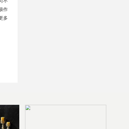
司不
极作
更多