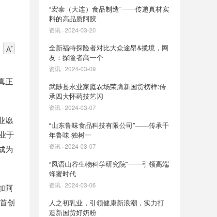
“宏泰（大连）食品制造”——传递真材实
料的高品质阿胶
资讯 · 2024-03-20
全新福特探险者对比大众途昂&揽境，网
友：探险者高一个
资讯 · 2024-03-09
真正
武陟县永业家庭农场荣膺新国货榜样:传
承四大怀药技艺闪
资讯 · 2024-03-07
业愿
“山东鲁味食品科技有限公司”——传承千
业于
年鲁味 独树一
资讯 · 2024-03-07
成为
“凤语山谷生物科学研究院”——引领高端
蜂蜜时代
资讯 · 2024-03-06
加阿
首创
人之初乳业，引领健康新浪潮，实力打
造新国货好奶粉