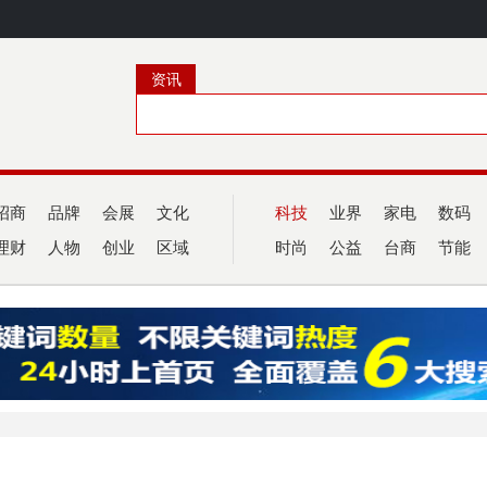
资讯
招商
品牌
会展
文化
科技
业界
家电
数码
理财
人物
创业
区域
时尚
公益
台商
节能