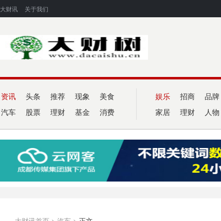
大财讯
关于我们
资讯
头条
推荐
现象
美食
娱乐
招商
品牌
汽车
股票
理财
基金
消费
家居
理财
人物
大财讯首页
>
汽车
>
正文