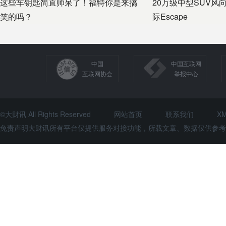
这些车钥匙简直帅呆了！福特你是来搞
20万级中型SUV风
笑的吗？
际Escape
中国
中国互联网
互联网协会
举报中心
©大财讯 All Rights Reserved
网站首页
联系我们
X
免责声明大财讯所有平台仅提供服务对接功能，所载文章、数据仅供参考