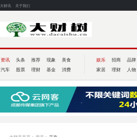
大财讯
关于我们
资讯
头条
推荐
现象
美食
娱乐
招商
品牌
汽车
股票
理财
基金
消费
家居
理财
人物
大财讯首页
>
资讯
>
正文