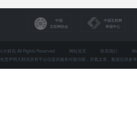
中国
中国互联网
互联网协会
举报中心
©大财讯 All Rights Reserved
网站首页
联系我们
X
免责声明大财讯所有平台仅提供服务对接功能，所载文章、数据仅供参考