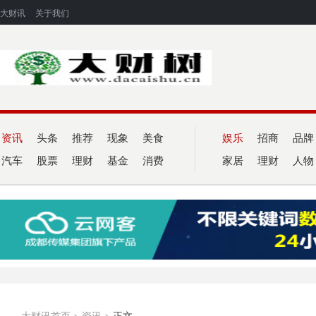
大财讯
关于我们
资讯
头条
推荐
现象
美食
娱乐
招商
品牌
汽车
股票
理财
基金
消费
家居
理财
人物
大财讯首页
>
资讯
>
正文