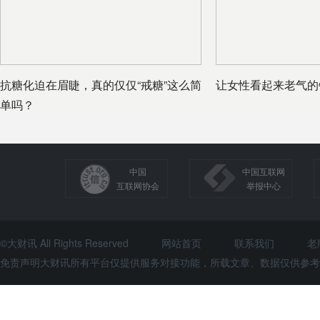
抗糖化迫在眉睫，真的仅仅“戒糖”这么简
让女性看起来老气的
单吗？
中国
中国互联网
互联网协会
举报中心
©大财讯 All Rights Reserved
网站首页
联系我们
老
免责声明大财讯所有平台仅提供服务对接功能，所载文章、数据仅供参考