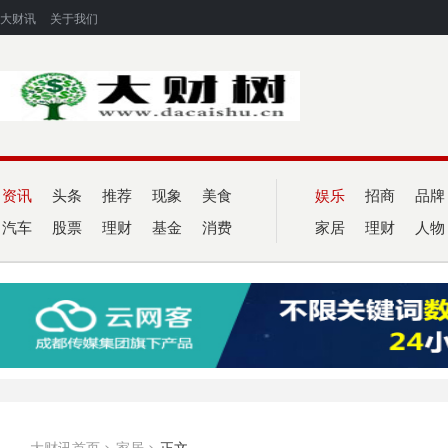
大财讯
关于我们
资讯
头条
推荐
现象
美食
娱乐
招商
品牌
汽车
股票
理财
基金
消费
家居
理财
人物
大财讯首页
>
家居
>
正文