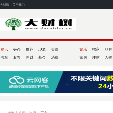
大财讯
关于我们
资讯
头条
推荐
现象
美食
娱乐
招商
品牌
汽车
股票
理财
基金
消费
家居
理财
人物
大财讯首页
>
资讯
>
正文