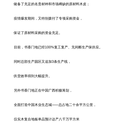
储备了充足的名贵材种和市场稀缺的原材料木皮；
疫情爆发期间，又特别拨付了专项采购资金，
保证了原材料采购的资金充足。
目前，书香门地已经100%复工复产、无间断生产保供应。
同时总部生产园区又追加3条生产线，
供货效率得到大幅提升。
另外书香门地正在中国广西积极筹划，
全面打造中国木业生态城⸺总占地二十余平方公里，
仅实木复合地板单品预计达产八千万平方米